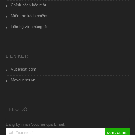
Chính sách bảo mật
Miễn trừ trách nhiệm
Liên hệ với chúng tôi
LIÊN KẾT:
Vutiendat.com
Mavoucher.vn
THEO DÕI:
Đăng ký nhận Voucher qua Email:
SUBSCRIBE