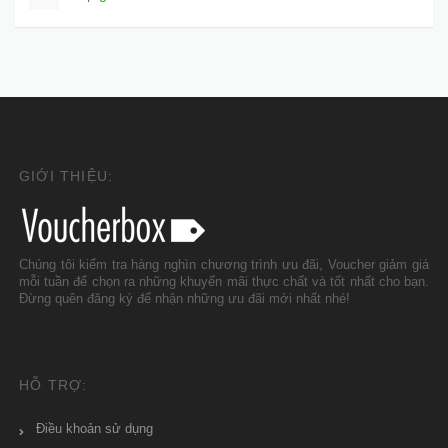
GIỚI THIỆU:
Chúng tôi kiểm tra hàng nghìn chương trình ưu đãi, Voucher giảm giá
mỗi tuần để chọn ra những khuyến mãi thực chất và tốt nhất cho bạn.
Đừng quên đăng ký để nhận những ưu đãi mới nhất nhé!
HỖ TRỢ:
Điều khoản sử dụng