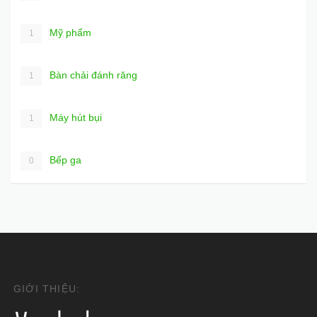
Mỹ phẩm
1
Bàn chải đánh răng
1
Máy hút bụi
1
Bếp ga
0
GIỚI THIỆU: