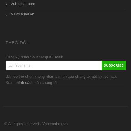
Vutiendat.com
Mavoucher.vn
THEO DÕI:
Đăng ký nhận Voucher qua Email:
SUBSCRIBE
Bạn có thể chọn không nhận bản tin của chúng tôi bất kỳ lúc nào.
Xem
của chúng tôi.
chính sách
© All rights reserved · Voucherbox.vn