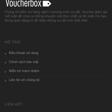
Chúng tôi kiểm tra hàng nghìn chương trình ưu đãi, Voucher giảm giá
mỗi tuần để chọn ra những khuyến mãi thực chất và tốt nhất cho bạn.
Đừng quên đăng ký để nhận những ưu đãi mới nhất nhé!
HỖ TRỢ:
Điều khoản sử dụng
Chính sách bảo mật
Miễn trừ trách nhiệm
Liên hệ với chúng tôi
LIÊN KẾT: