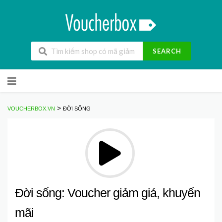
SEARCH
Skip
to
content
>
VOUCHERBOX.VN
ĐỜI SỐNG
Đời sống: Voucher giảm giá, khuyến
mãi