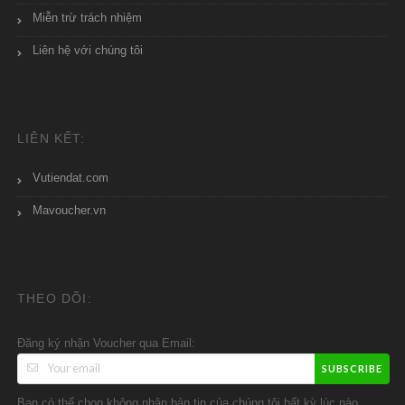
Miễn trừ trách nhiệm
Liên hệ với chúng tôi
LIÊN KẾT:
Vutiendat.com
Mavoucher.vn
THEO DÕI:
Đăng ký nhận Voucher qua Email:
SUBSCRIBE
Bạn có thể chọn không nhận bản tin của chúng tôi bất kỳ lúc nào.