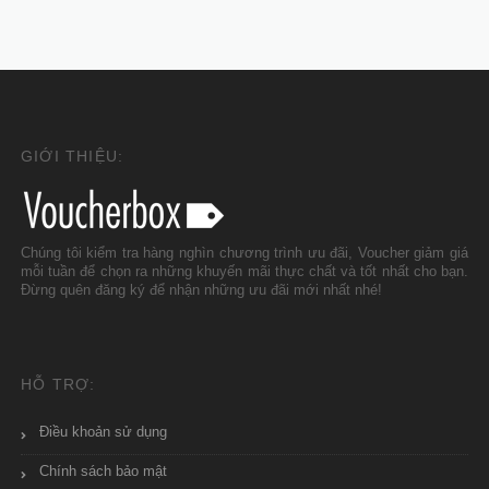
GIỚI THIỆU:
Chúng tôi kiểm tra hàng nghìn chương trình ưu đãi, Voucher giảm giá
mỗi tuần để chọn ra những khuyến mãi thực chất và tốt nhất cho bạn.
Đừng quên đăng ký để nhận những ưu đãi mới nhất nhé!
HỖ TRỢ:
Điều khoản sử dụng
Chính sách bảo mật