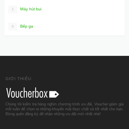
Máy hút bụi
1
Bếp ga
0
GIỚI THIỆU:
Chúng tôi kiểm tra hàng nghìn chương trình ưu đãi, Voucher giảm giá
mỗi tuần để chọn ra những khuyến mãi thực chất và tốt nhất cho bạn.
Đừng quên đăng ký để nhận những ưu đãi mới nhất nhé!