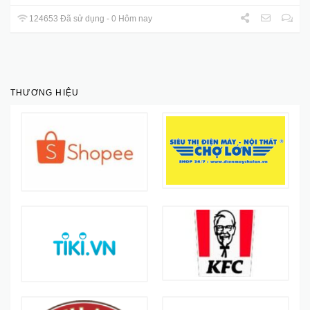
124653 Đã sử dụng - 0 Hôm nay
THƯƠNG HIỆU