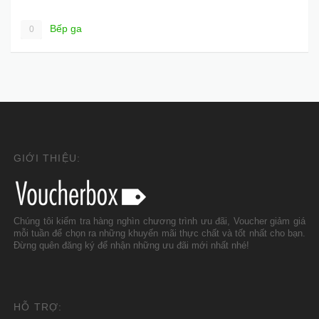
Bếp ga
0
GIỚI THIỆU:
Chúng tôi kiểm tra hàng nghìn chương trình ưu đãi, Voucher giảm giá
mỗi tuần để chọn ra những khuyến mãi thực chất và tốt nhất cho bạn.
Đừng quên đăng ký để nhận những ưu đãi mới nhất nhé!
HỖ TRỢ: