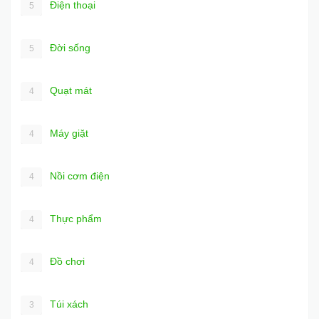
Điện thoại
5
Đời sống
5
Quạt mát
4
Máy giặt
4
Nồi cơm điện
4
Thực phẩm
4
Đồ chơi
4
Túi xách
3