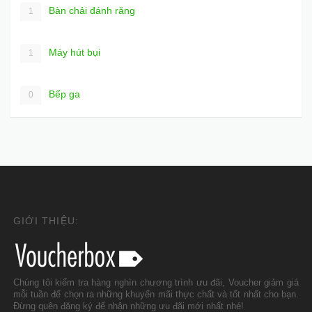
Bàn chải đánh răng
1
Máy hút bụi
1
Bếp ga
0
GIỚI THIỆU:
Chúng tôi kiểm tra hàng nghìn chương trình ưu đãi, Voucher giảm giá
mỗi tuần để chọn ra những khuyến mãi thực chất và tốt nhất cho bạn.
Đừng quên đăng ký để nhận những ưu đãi mới nhất nhé!