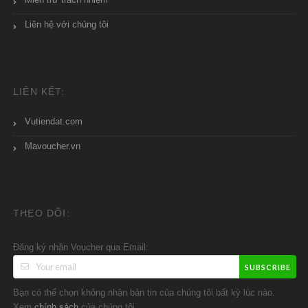
Miễn trừ trách nhiệm
Liên hệ với chúng tôi
LIÊN KẾT:
Vutiendat.com
Mavoucher.vn
THEO DÕI:
Đăng ký nhận Voucher qua Email:
SUBSCRIBE
Bạn có thể chọn không nhận bản tin của chúng tôi bất kỳ lúc nào.
Xem
của chúng tôi.
chính sách