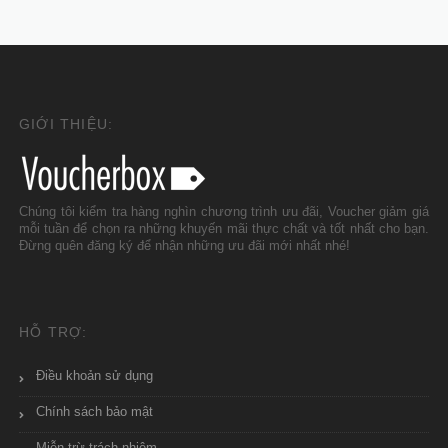
GIỚI THIỆU:
Chúng tôi kiểm tra hàng nghìn chương trình ưu đãi, Voucher giảm giá
mỗi tuần để chọn ra những khuyến mãi thực chất và tốt nhất cho bạn.
Đừng quên đăng ký để nhận những ưu đãi mới nhất nhé!
HỖ TRỢ:
Điều khoản sử dụng
Chính sách bảo mật