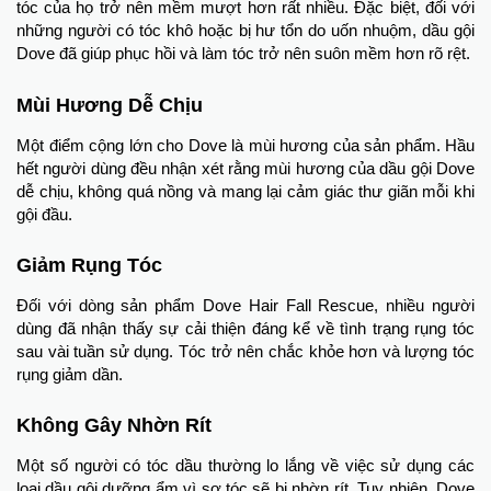
tóc của họ trở nên mềm mượt hơn rất nhiều. Đặc biệt, đối với
những người có tóc khô hoặc bị hư tổn do uốn nhuộm, dầu gội
Dove đã giúp phục hồi và làm tóc trở nên suôn mềm hơn rõ rệt.
Mùi Hương Dễ Chịu
Một điểm cộng lớn cho Dove là mùi hương của sản phẩm. Hầu
hết người dùng đều nhận xét rằng mùi hương của dầu gội Dove
dễ chịu, không quá nồng và mang lại cảm giác thư giãn mỗi khi
gội đầu.
Giảm Rụng Tóc
Đối với dòng sản phẩm Dove Hair Fall Rescue, nhiều người
dùng đã nhận thấy sự cải thiện đáng kể về tình trạng rụng tóc
sau vài tuần sử dụng. Tóc trở nên chắc khỏe hơn và lượng tóc
rụng giảm dần.
Không Gây Nhờn Rít
Một số người có tóc dầu thường lo lắng về việc sử dụng các
loại dầu gội dưỡng ẩm vì sợ tóc sẽ bị nhờn rít. Tuy nhiên, Dove