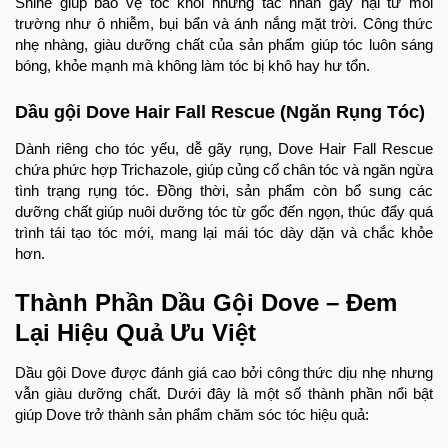
Shine giúp bảo vệ tóc khỏi những tác nhân gây hại từ môi
trường như ô nhiễm, bụi bẩn và ánh nắng mặt trời. Công thức
nhẹ nhàng, giàu dưỡng chất của sản phẩm giúp tóc luôn sáng
bóng, khỏe mạnh mà không làm tóc bị khô hay hư tổn.
Dầu gội Dove Hair Fall Rescue (Ngăn Rụng Tóc)
Dành riêng cho tóc yếu, dễ gãy rụng, Dove Hair Fall Rescue
chứa phức hợp Trichazole, giúp củng cố chân tóc và ngăn ngừa
tình trạng rụng tóc. Đồng thời, sản phẩm còn bổ sung các
dưỡng chất giúp nuôi dưỡng tóc từ gốc đến ngọn, thúc đẩy quá
trình tái tạo tóc mới, mang lại mái tóc dày dặn và chắc khỏe
hơn.
Thành Phần Dầu Gội Dove – Đem
Lại Hiệu Quả Ưu Việt
Dầu gội Dove được đánh giá cao bởi công thức dịu nhẹ nhưng
vẫn giàu dưỡng chất. Dưới đây là một số thành phần nổi bật
giúp Dove trở thành sản phẩm chăm sóc tóc hiệu quả: