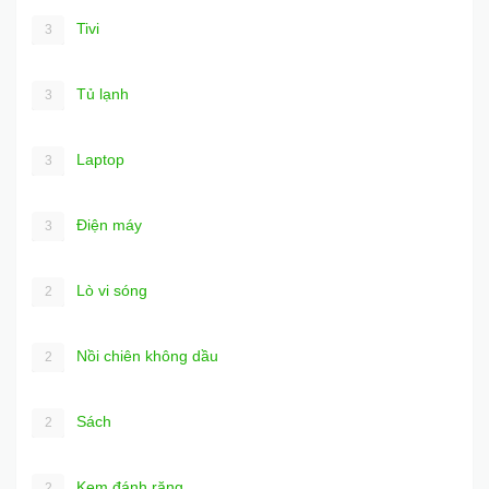
Tivi
3
Tủ lạnh
3
Laptop
3
Điện máy
3
Lò vi sóng
2
Nồi chiên không dầu
2
Sách
2
Kem đánh răng
2