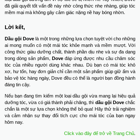
đã giải quyết tốt vấn đề này nhờ công thức nhẹ nhàng, giúp tóc
mềm mại mà không gây cảm giác nặng nề hay bóng nhờn.
Lời kết,
Dầu gội Dove
là một trong những lựa chọn tuyệt vời cho những
ai mong muốn có một mái tóc khỏe mạnh và mềm mượt. Với
công thức giàu dưỡng chất, thành phần dịu nhẹ và sự đa dạng
trong dòng sản phẩm,
Dove
đáp ứng được nhu cầu chăm sóc
tóc của nhiều người dùng khác nhau. Dù bạn có mái tóc khô
xơ, hư tổn, hay đơn giản chỉ cần một sản phẩm giúp giữ ẩm và
bảo vệ tóc hàng ngày, Dove đều có thể là người bạn đồng hành
đáng tin cậy.
Nếu bạn đang tìm kiếm một loại dầu gội vừa mang lại hiệu quả
dưỡng tóc, vừa có giá thành phải chăng, thì
dầu gội Dove
chắc
chắn là một sự lựa chọn không thể bỏ qua! Hãy thử trải nghiệm
và cảm nhận sự thay đổi tích cực cho mái tóc của bạn ngay
hôm nay.
Click vào đây để trở về Trang Chủ
.