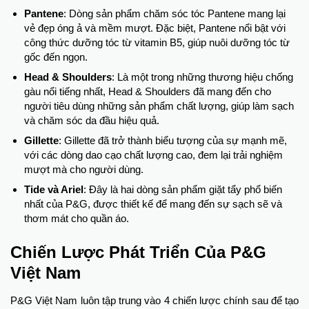
Pantene
: Dòng sản phẩm chăm sóc tóc Pantene mang lại
vẻ đẹp óng ả và mềm mượt. Đặc biệt, Pantene nổi bật với
công thức dưỡng tóc từ vitamin B5, giúp nuôi dưỡng tóc từ
gốc đến ngọn.
Head & Shoulders
: Là một trong những thương hiệu chống
gàu nổi tiếng nhất, Head & Shoulders đã mang đến cho
người tiêu dùng những sản phẩm chất lượng, giúp làm sạch
và chăm sóc da đầu hiệu quả.
Gillette
: Gillette đã trở thành biểu tượng của sự mạnh mẽ,
với các dòng dao cạo chất lượng cao, đem lại trải nghiệm
mượt mà cho người dùng.
Tide và Ariel
: Đây là hai dòng sản phẩm giặt tẩy phổ biến
nhất của P&G, được thiết kế để mang đến sự sạch sẽ và
thơm mát cho quần áo.
Chiến Lược Phát Triển Của P&G
Việt Nam
P&G Việt Nam luôn tập trung vào 4 chiến lược chính sau để tạo