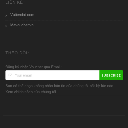
LIÊN KẾT:
Vutiendat.com
Mavoucher.vn
THEO DÕI:
Đăng ký nhận Voucher qua Email:
SUBSCRIBE
Bạn có thể chọn không nhận bản tin của chúng tôi bất kỳ lúc nào.
Xem
của chúng tôi.
chính sách