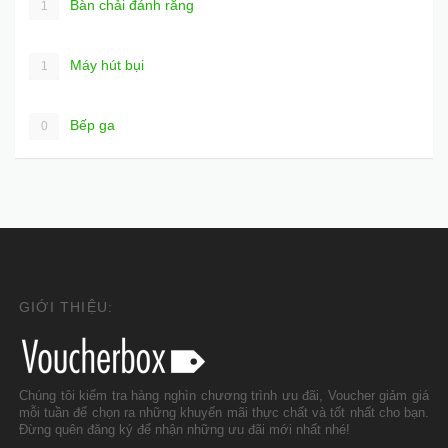
Bàn chải đánh răng
1
Máy hút bụi
1
Bếp ga
0
GIỚI THIỆU:
Chúng tôi kiểm tra hàng nghìn chương trình ưu đãi, Voucher giảm giá
mỗi tuần để chọn ra những khuyến mãi thực chất và tốt nhất cho bạn.
Đừng quên đăng ký để nhận những ưu đãi mới nhất nhé!