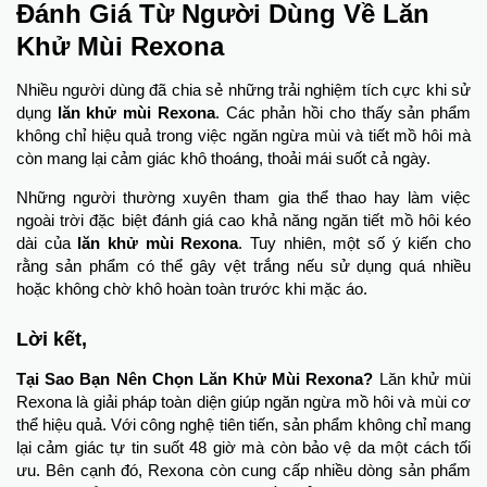
Đánh Giá Từ Người Dùng Về Lăn
Khử Mùi Rexona
Nhiều người dùng đã chia sẻ những trải nghiệm tích cực khi sử
dụng
lăn khử mùi Rexona
. Các phản hồi cho thấy sản phẩm
không chỉ hiệu quả trong việc ngăn ngừa mùi và tiết mồ hôi mà
còn mang lại cảm giác khô thoáng, thoải mái suốt cả ngày.
Những người thường xuyên tham gia thể thao hay làm việc
ngoài trời đặc biệt đánh giá cao khả năng ngăn tiết mồ hôi kéo
dài của
lăn khử mùi Rexona
. Tuy nhiên, một số ý kiến cho
rằng sản phẩm có thể gây vệt trắng nếu sử dụng quá nhiều
hoặc không chờ khô hoàn toàn trước khi mặc áo.
Lời kết,
Tại Sao Bạn Nên Chọn Lăn Khử Mùi Rexona?
Lăn khử mùi
Rexona là giải pháp toàn diện giúp ngăn ngừa mồ hôi và mùi cơ
thể hiệu quả. Với công nghệ tiên tiến, sản phẩm không chỉ mang
lại cảm giác tự tin suốt 48 giờ mà còn bảo vệ da một cách tối
ưu. Bên cạnh đó, Rexona còn cung cấp nhiều dòng sản phẩm