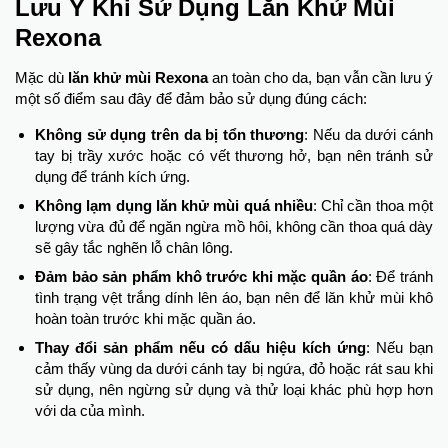
Lưu Ý Khi Sử Dụng Lăn Khử Mùi
Rexona
Mặc dù
lăn khử mùi Rexona
an toàn cho da, bạn vẫn cần lưu ý
một số điểm sau đây để đảm bảo sử dụng đúng cách:
Không sử dụng trên da bị tổn thương
: Nếu da dưới cánh
tay bị trầy xước hoặc có vết thương hở, bạn nên tránh sử
dụng để tránh kích ứng.
Không lạm dụng lăn khử mùi quá nhiều
: Chỉ cần thoa một
lượng vừa đủ để ngăn ngừa mồ hôi, không cần thoa quá dày
sẽ gây tắc nghẽn lỗ chân lông.
Đảm bảo sản phẩm khô trước khi mặc quần áo
: Để tránh
tình trạng vệt trắng dính lên áo, bạn nên để lăn khử mùi khô
hoàn toàn trước khi mặc quần áo.
Thay đổi sản phẩm nếu có dấu hiệu kích ứng
: Nếu bạn
cảm thấy vùng da dưới cánh tay bị ngứa, đỏ hoặc rát sau khi
sử dụng, nên ngừng sử dụng và thử loại khác phù hợp hơn
với da của mình.