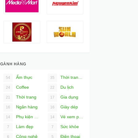
NGÀNH HÀNG
Ẩm thực
Thời trang nam
54
35
Coffee
Du lịch
24
22
Thời trang
Gia dụng
21
17
Ngân hàng
Giày dép
16
16
Phụ kiện Ô tô
Vé xem phim
14
14
Làm đẹp
Sức khỏe
7
7
Công nghệ
Điện thoại
6
5