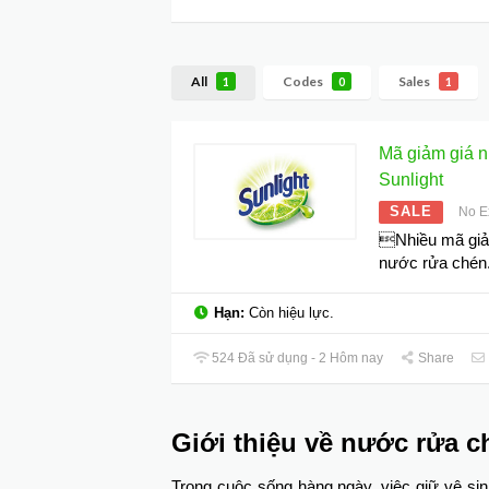
All
Codes
Sales
1
0
1
Mã giảm giá 
Sunlight
SALE
No E
Nhiều mã giả
nước rửa chén
Hạn:
Còn hiệu lực.
524 Đã sử dụng - 2 Hôm nay
Share
Giới thiệu về nước rửa c
Trong cuộc sống hàng ngày, việc giữ vệ sinh