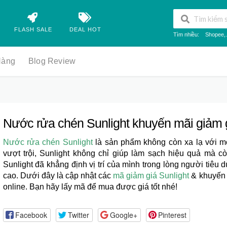
FLASH SALE
DEAL HOT
Tìm nhiều:
Shopee
,.
Hàng
Blog Review
Nước rửa chén Sunlight khuyến mãi giảm 
Nước rửa chén Sunlight
là sản phẩm không còn xa lạ với mọ
vượt trội, Sunlight không chỉ giúp làm sạch hiệu quả mà c
Sunlight đã khẳng định vị trí của mình trong lòng người tiêu 
cao. Dưới đây là cập nhật các
mã giảm giá Sunlight
& khuyến 
online. Bạn hãy lấy mã để mua được giá tốt nhé!
Facebook
Twitter
Google+
Pinterest