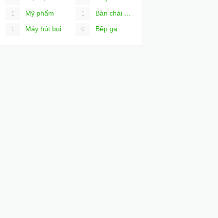
Mỹ phẩm
Bàn chải đánh răng
1
1
Máy hút bụi
Bếp ga
1
0