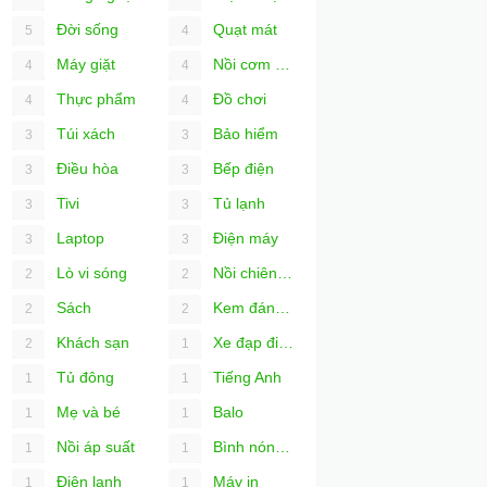
Đời sống
Quạt mát
5
4
Máy giặt
Nồi cơm điện
4
4
Thực phẩm
Đồ chơi
4
4
Túi xách
Bảo hiểm
3
3
Điều hòa
Bếp điện
3
3
Tivi
Tủ lạnh
3
3
Laptop
Điện máy
3
3
Lò vi sóng
Nồi chiên không dầu
2
2
Sách
Kem đánh răng
2
2
Khách sạn
Xe đạp điện
2
1
Tủ đông
Tiếng Anh
1
1
Mẹ và bé
Balo
1
1
Nồi áp suất
Bình nóng lạnh
1
1
Điện lạnh
Máy in
1
1