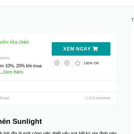
nước rửa chén
XEM NGAY
xpires
100% OK
m 10%, 20% khi mua
...
Xem thêm
Email
0 Comments
hén Sunlight
 bát đĩa là một công việc thiết yếu mà bất kỳ gia đình nào