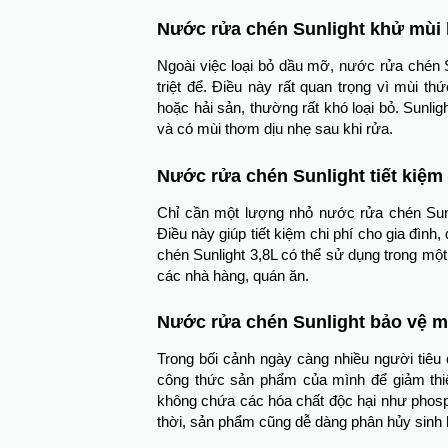
Nước rửa chén Sunlight
khử mùi 
Ngoài việc loại bỏ dầu mỡ, nước rửa chén 
triệt để. Điều này rất quan trọng vì mùi t
hoặc hải sản, thường rất khó loại bỏ. Sunli
và có mùi thơm dịu nhẹ sau khi rửa.
Nước rửa chén Sunlight
tiết kiệm
Chỉ cần một lượng nhỏ nước rửa chén Sunl
Điều này giúp tiết kiệm chi phí cho gia đình
chén Sunlight 3,8L có thể sử dụng trong một
các nhà hàng, quán ăn.
Nước rửa chén Sunlight b
ảo vệ m
Trong bối cảnh ngày càng nhiều người tiêu 
công thức sản phẩm của mình để giảm thi
không chứa các hóa chất độc hại như phosph
thời, sản phẩm cũng dễ dàng phân hủy sinh h