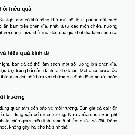
hôi hiệu quả
Sunlight còn có khả năng khử mùi hôi thực phẩm một cách
hức ăn bám trên chén đĩa, nhất là từ các món chiên, nướng
ght với công thức khử mùi độc đáo giúp bát đĩa luôn sạch sẽ
 và hiệu quả kinh tế
ight, bạn đã có thể làm sạch một số lượng lớn chén đĩa.
, đặc biệt trong bối cảnh kinh tế khó khăn. Một chai nước rửa
 thời gian dài, phù hợp với những gia đình đông người hoặc
ôi trường
dùng quan tâm đến bảo vệ môi trường, Sunlight đã cải tiến
ểu tác động xấu đến môi trường. Nước rửa chén Sunlight
ate, giúp giảm thiểu tình trạng ô nhiễm nước và đất. Đồng
ọc, không gây hại cho hệ sinh thái.