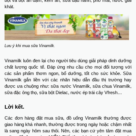
bột và bột ăn dặm, kem ăn, sữa đậu nành, phô mai, nước giải
khát.
Lưu ý khi mua sữa Vinamilk.
Vinamilk luôn đen lại cho người tiêu dùng giải pháp dinh dưỡng
chất lượng quốc tế. Đáp ứng nhu cầu cho mọi đối tượng với
các sản phẩm thơm ngon, bổ dưỡng, tốt cho sức khỏe. Sữa
Vinamilk gắn liền với các nhãn hiệu dẫn đầu thị trường hay
được ưa chuộng như: sữa nước Vinamilk, sữa chua Vinamilk,
sữa đặc ông thọ, sữa bột Dielac, nước ép trái cây Vfresh…
Lời kết.
Các đơn hàng đặt mua sữa, đồ uống Vinamilk thường được
giao hàng khá nhanh, thường được trong ngày hoặc chậm nhất
là sang ngày hôm sau thôi. Nên, các bạn cứ yên tâm đặt mua