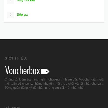
1
Bếp ga
0
GIỚI THIỆU:
Chúng tôi kiểm tra hàng nghìn chương trình ưu đãi, Voucher giảm giá
mỗi tuần để chọn ra những khuyến mãi thực chất và tốt nhất cho bạn.
Đừng quên đăng ký để nhận những ưu đãi mới nhất nhé!