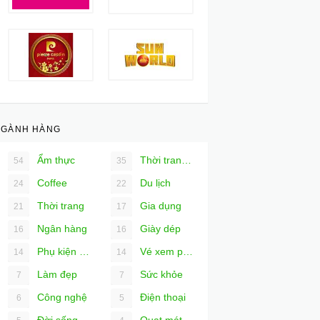
NGÀNH HÀNG
Ẩm thực
Thời trang nam
54
35
Coffee
Du lịch
24
22
Thời trang
Gia dụng
21
17
Ngân hàng
Giày dép
16
16
Phụ kiện Ô tô
Vé xem phim
14
14
Làm đẹp
Sức khỏe
7
7
Công nghệ
Điện thoại
6
5
Đời sống
Quạt mát