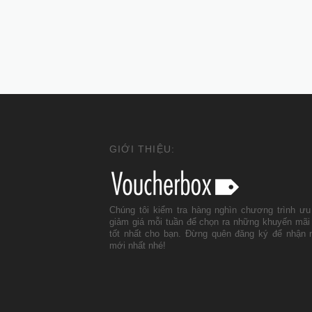
GIỚI THIỆU:
Chúng tôi kiểm tra hàng nghìn chương trình ưu
giảm giá mỗi tuần để chọn ra những khuyến mãi
tốt nhất cho bạn. Đừng quên đăng ký để nhận 
mới nhất nhé!