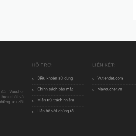
HỖ TRỢ:
LIÊN KẾT:
Điều khoản sử dụng
Vutiendat.com
Chính sách bảo mật
Mavoucher.vn
 đãi, Voucher
 thực chất và
Miễn trừ trách nhiệm
những ưu đãi
Liên hệ với chúng tôi