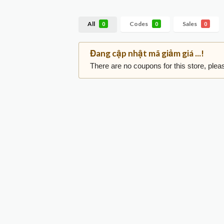
All
Codes
Sales
0
0
0
Đang cập nhật mã giảm giá ...!
There are no coupons for this store, plea