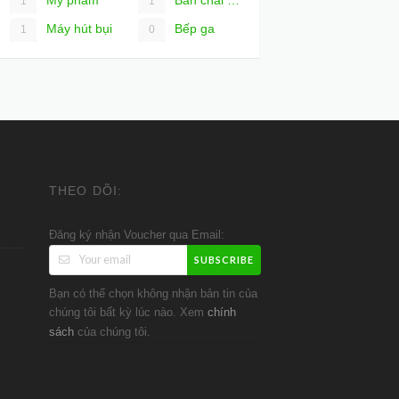
1
1
Máy hút bụi
Bếp ga
1
0
THEO DÕI:
Đăng ký nhận Voucher qua Email:
SUBSCRIBE
Bạn có thể chọn không nhận bản tin của
chúng tôi bất kỳ lúc nào. Xem
chính
của chúng tôi.
sách