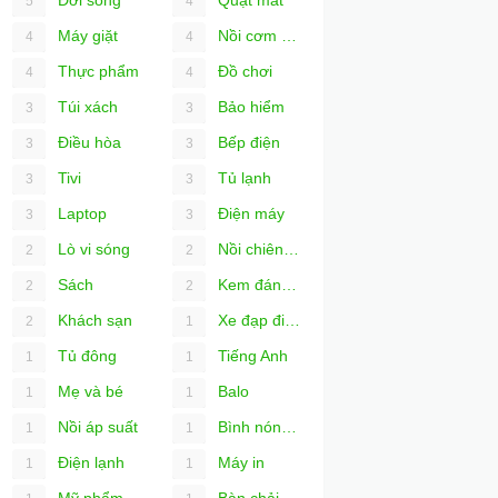
5
4
Máy giặt
Nồi cơm điện
4
4
Thực phẩm
Đồ chơi
4
4
Túi xách
Bảo hiểm
3
3
Điều hòa
Bếp điện
3
3
Tivi
Tủ lạnh
3
3
Laptop
Điện máy
3
3
Lò vi sóng
Nồi chiên không dầu
2
2
Sách
Kem đánh răng
2
2
Khách sạn
Xe đạp điện
2
1
Tủ đông
Tiếng Anh
1
1
Mẹ và bé
Balo
1
1
Nồi áp suất
Bình nóng lạnh
1
1
Điện lạnh
Máy in
1
1
Mỹ phẩm
Bàn chải đánh răng