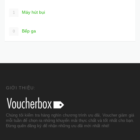
Máy hút bụi
1
Bếp ga
0
GIỚI THIỆU:
Chúng tôi kiểm tra hàng nghìn chương trình ưu đãi, Voucher giảm giá
mỗi tuần để chọn ra những khuyến mãi thực chất và tốt nhất cho bạn.
Đừng quên đăng ký để nhận những ưu đãi mới nhất nhé!