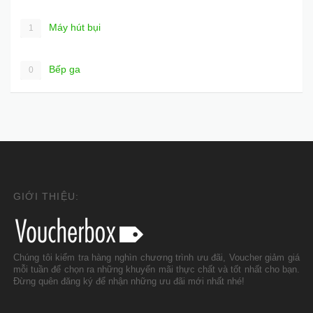
Máy hút bụi
1
Bếp ga
0
GIỚI THIỆU:
Chúng tôi kiểm tra hàng nghìn chương trình ưu đãi, Voucher giảm giá
mỗi tuần để chọn ra những khuyến mãi thực chất và tốt nhất cho bạn.
Đừng quên đăng ký để nhận những ưu đãi mới nhất nhé!