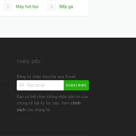
Máy hút bụi
Bếp ga
1
0
THEO DÕI:
Đăng ký nhận Voucher qua Email:
SUBSCRIBE
Bạn có thể chọn không nhận bản tin của
chúng tôi bất kỳ lúc nào. Xem
chính
của chúng tôi.
sách