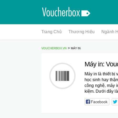
Skip
Trang Chủ
Thương Hiệu
Ngành 
to
content
>
VOUCHERBOX.VN
MÁY IN
Máy in: Vou
Máy in
là thiết bị
học sinh hay thậm
công nghệ, máy i
kiệm. Dưới đây là
Facebook