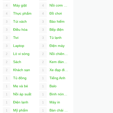
Máy giặt
Nồi cơm điện
4
4
Thực phẩm
Đồ chơi
4
4
Túi xách
Bảo hiểm
3
3
Điều hòa
Bếp điện
3
3
Tivi
Tủ lạnh
3
3
Laptop
Điện máy
3
3
Lò vi sóng
Nồi chiên không dầu
2
2
Sách
Kem đánh răng
2
2
Khách sạn
Xe đạp điện
2
1
Tủ đông
Tiếng Anh
1
1
Mẹ và bé
Balo
1
1
Nồi áp suất
Bình nóng lạnh
1
1
Điện lạnh
Máy in
1
1
Mỹ phẩm
Bàn chải đánh răng
1
1