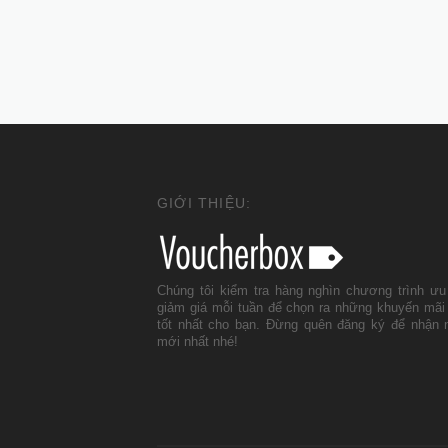
GIỚI THIỆU:
Chúng tôi kiểm tra hàng nghìn chương trình ưu
giảm giá mỗi tuần để chọn ra những khuyến mãi
tốt nhất cho bạn. Đừng quên đăng ký để nhận 
mới nhất nhé!