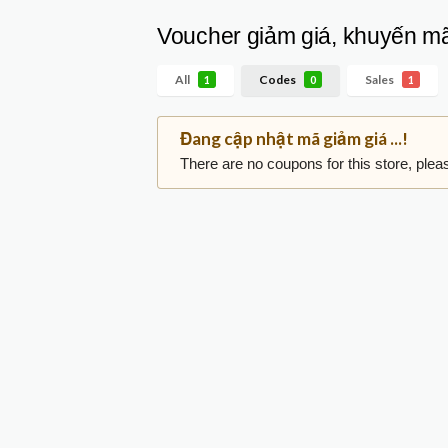
Voucher giảm giá, khuyến mã
All
Codes
Sales
1
0
1
Đang cập nhật mã giảm giá ...!
There are no coupons for this store, plea