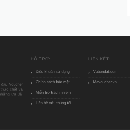
HỖ TRỢ:
LIÊN KẾT:
Điều khoản sử dụng
Vutiendat.com
Chính sách bảo mật
Mavoucher.vn
 đãi, Voucher
 thực chất và
Miễn trừ trách nhiệm
những ưu đãi
Liên hệ với chúng tôi