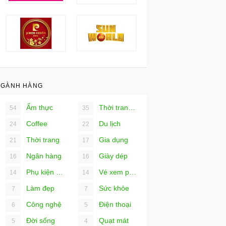
NGÀNH HÀNG
Ẩm thực
Thời trang nam
54
35
Coffee
Du lịch
24
22
Thời trang
Gia dụng
21
17
Ngân hàng
Giày dép
16
16
Phụ kiện Ô tô
Vé xem phim
14
14
Làm đẹp
Sức khỏe
7
7
Công nghệ
Điện thoại
6
5
Đời sống
Quạt mát
5
4